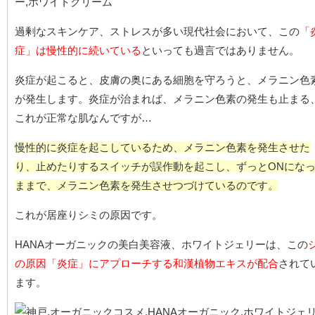
過剰なスキンケア、ストレスが多い現代社会において、この
「
症」は慢性的に続いている
といっても過言ではありません。
炎症が起こると、皮膚の奥にある細胞を守ろうと、メラニン色
が発生します。炎症が治まれば、メラニン色素の発生も止まる
これが正常な肌なんですが…
慢性的に炎症を起こしているため、メラニン色素を発生させた
り、止めたりするスイッチが誤作動を起こし、ずっとONにな
ままで、メラニン色素を発生させつづけているのです。
これが居座りシミの原因です。
HANAオーガニックの美白美容液、ホワイトジェリーは、この
の原因「炎症」にアプローチする和漢植物エキスが配合
されて
ます。