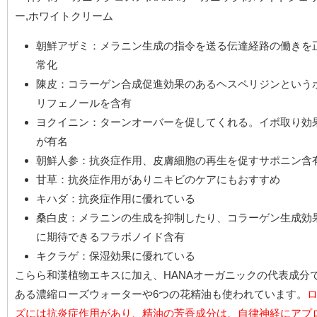
朝鮮アザミ：メラニン生成の指令を送る伝達経路の働きを
常化
陳皮：コラーゲン合成促進効果のあるヘスペリジンという
リフェノールを含有
ヨクイニン：ターンオーバーを促してくれる。イボ取り効
が有名
朝鮮人参：抗炎症作用、皮膚細胞の再生を促すサポニン含
甘草：抗炎症作用がありニキビのケアにもおすすめ
キハダ：抗炎症作用に優れている
桑白皮：メラニンの生成を抑制したり、コラーゲン生成効
に期待できるフラボノイド含有
キクラゲ：保湿効果に優れている
こらら和漢植物エキスに加え、HANAオーガニックの代表成分
ある濃縮ローズウォーターや6つの花精油も使われています。
ズには抗炎症作用があり、精油の芳香成分は、自律神経にアプ