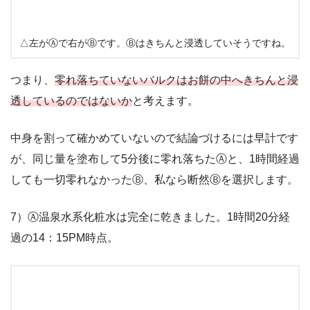
△左がⒶで右がⒷです。Ⓑはきちんと浸透していそうですね。
つまり、
零れ落ちていないバルクはお餅の中へきちんと浸
透しているのではないか
と考えます。
中身を割って確かめていないので結論づけるには早計です
が、同じ量を塗布して5分後に零れ落ちたⒶと、1時間経過
しても一切零れなかったⒷ、私なら断然Ⓑを選択します。
7）Ⓐ温泉水系化粧水は完全に乾きました。1時間20分経
過の14：15PM時点。