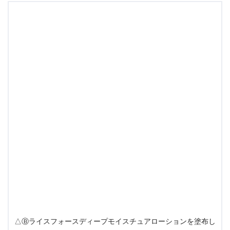
△Ⓑライスフォースディープモイスチュアローションを塗布し