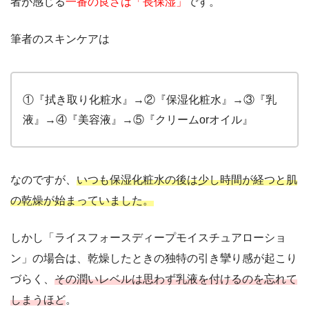
者が感じる
一番の良さは「長保湿」
です。
筆者のスキンケアは
①『拭き取り化粧水』→②『保湿化粧水』→③『乳
液』→④『美容液』→⑤『クリームorオイル』
なのですが、
いつも保湿化粧水の後は少し時間が経つと肌
の乾燥が始まっていました。
しかし「ライスフォースディープモイスチュアローショ
ン」の場合は、乾燥したときの独特の引き攣り感が起こり
づらく、
その潤いレベルは思わず乳液を付けるのを忘れて
しまうほど
。