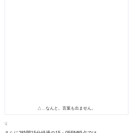
△…なんと。言葉も出ません。
☟
さらに2時間15分経過の15：05PM時点では…