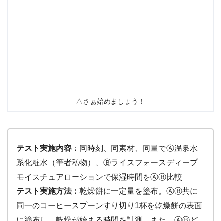
△さぁ始めましょう！
テスト実施内容：
同時刻、同素材、同量でⒶ温泉水
系化粧水（筆者私物）、Ⓑライスフォースディープ
モイスチュアローションで保湿時間をⒶⒷ比較
テスト実施方法：
乾燥餅に一定量を塗布。ⒶⒷ共に
同一のコーヒースプーンすり切り1杯を乾燥餅の表面
に塗布し、乾燥が始まる時間を計測。また、ⒶⒷど