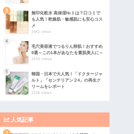
3
無印化粧水 高保湿№１は？口コミで
も人気！乾燥肌・敏感肌にも安心コス
メ
2642 views
4
毛穴美容液でつるりん卵肌！おすすめ
9選～この1本があなたを素肌美人に～
2450 views
5
韓国・日本で大人気！「ドクタージャ
ルト」「センテリアン２4」の再生ク
リームをレポート
2228 views
人気記事
1