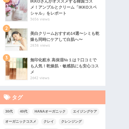
IKKOさんがオススメする韓国コス
メ！アンプルとクリーム「IKKOスペ
シャル」をレポート
3656 views
2
美白クリームおすすめ14選〜シミも乾
燥も同時にケアして白肌へ〜
2838 views
3
無印化粧水 高保湿№１は？口コミで
も人気！乾燥肌・敏感肌にも安心コス
メ
2642 views
タグ
30代
40代
HANAオーガニック
エイジングケア
オーガニックコスメ
クレイ
クレンジング