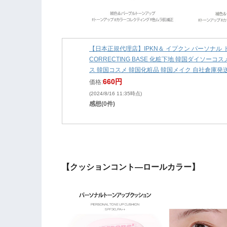
【日本正規代理店】IPKN＆ イプクン パーソナル トー
CORRECTING BASE 化粧下地 韓国ダイソー
ス 韓国コスメ 韓国化粧品 韓国メイク 自社倉庫発
660円
価格:
(2024/8/16 11:35時点)
感想(0件)
【クッションコント―ロールカラー】