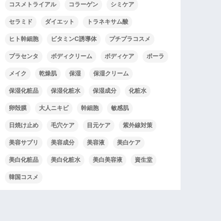
コスメトライアル
コラーゲン
シミケア
セラミド
ダイエット
トラネキサム酸
ヒト幹細胞
ビタミンC誘導体
プチプラコスメ
プラセンタ
ボディクリーム
ボディケア
ポーラ
メイク
乾燥肌
保湿
保湿クリーム
保湿化粧品
保湿化粧水
保湿成分
化粧水
卵殻膜
大人ニキビ
幹細胞
敏感肌
日焼け止め
毛穴ケア
目元ケア
紫外線対策
美容サプリ
美容成分
美容液
美白ケア
美白化粧品
美白化粧水
美白美容液
資生堂
韓国コスメ