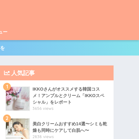
ュー
を
人気記事
1
IKKOさんがオススメする韓国コス
メ！アンプルとクリーム「IKKOスペ
シャル」をレポート
3656 views
2
美白クリームおすすめ14選〜シミも乾
燥も同時にケアして白肌へ〜
2838 views